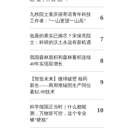
九秩院士童庆禧寄语青年科技
6
工作者：“一山更望一山高”
低垂的果实已摘尽？宋保亮院
7
士：科研的沃土永远有新机遇
我国森林面积和森林蓄积连续
8
40年实现双增长
【智造未来】微球破壁 核药
9
新生——商用堆辐照生产同位
素钇-90技术
科学报国正当时｜什么都能
10
测，万物皆可控，这个专业
够“硬核”