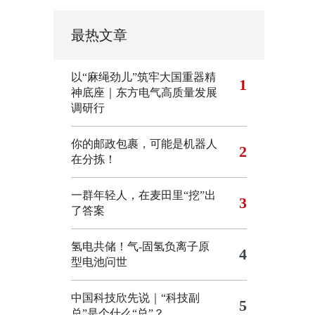
最热文章
以“麻绳劲儿”筑牢大国重器精
1
神底座｜东方电气高质量发展
调研行
你的邮政包裹，可能是机器人
2
在分拣！
一群年轻人，在麦田里“挖”出
3
了答案
氢电共储！气-固氢负离子原
4
型电池问世
中国科技欣先说｜“科技副
5
总”是个什么“总”？