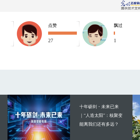
点赞
飘过
27
1
十年砺剑・未来已来
｜“人造太阳”：核聚变
能离我们还有多远？