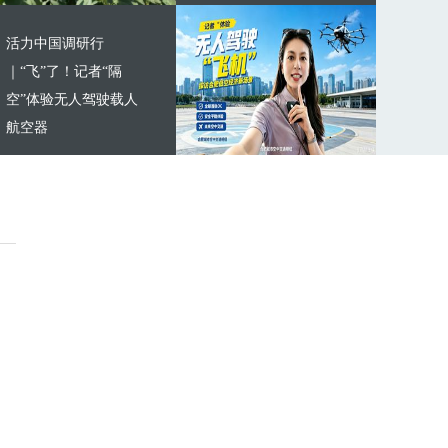
活力中国调研行
｜“飞”了！记者“隔
空”体验无人驾驶载人
航空器