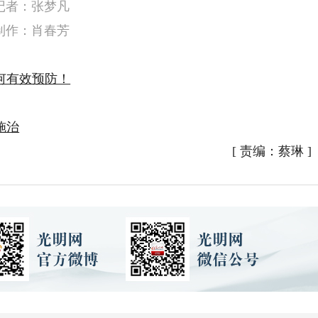
记者：张梦凡
制作：肖春芳
何有效预防！
施治
[
责编：蔡琳
]