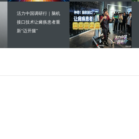
活力中国调研行｜脑机
接口技术让瘫痪患者重
新“迈开腿”