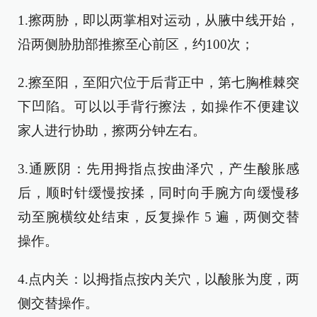
1.擦两胁，即以两掌相对运动，从腋中线开始，
沿两侧胁肋部推擦至心前区，约100次；
2.擦至阳，至阳穴位于后背正中，第七胸椎棘突
下凹陷。可以以手背行擦法，如操作不便建议
家人进行协助，擦两分钟左右。
3.通厥阴：先用拇指点按曲泽穴，产生酸胀感
后，顺时针缓慢按揉，同时向手腕方向缓慢移
动至腕横纹处结束，反复操作 5 遍，两侧交替
操作。
4.点内关：以拇指点按内关穴，以酸胀为度，两
侧交替操作。