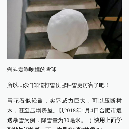
蝌蚪君昨晚捏的雪球
所以...你们知道打雪仗哪种雪更厉害了吧！
雪花看似轻盈，实际威力巨大，可以压断树
木，甚至压塌房屋。以2018年1月4日合肥市遭
遇暴雪为例，降雪量为30毫米。（
快用上面学