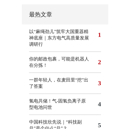
最热文章
以“麻绳劲儿”筑牢大国重器精
1
神底座｜东方电气高质量发展
调研行
你的邮政包裹，可能是机器人
2
在分拣！
一群年轻人，在麦田里“挖”出
3
了答案
氢电共储！气-固氢负离子原
4
型电池问世
中国科技欣先说｜“科技副
5
总”是个什么“总”？