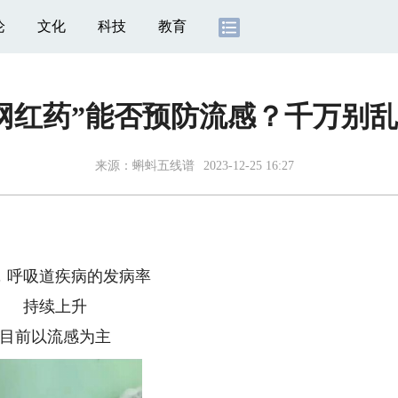
论
文化
科技
教育
网红药”能否预防流感？千万别
来源：
蝌蚪五线谱
2023-12-25 16:27
呼吸道疾病的发病率
持续上升
前以流感为主