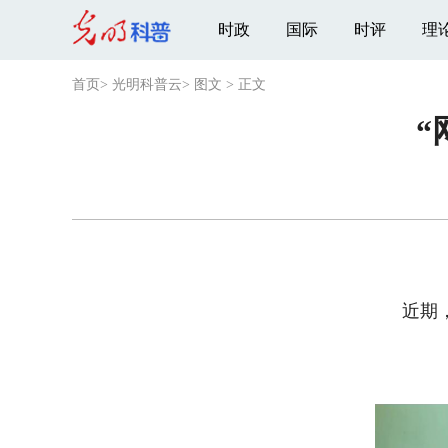
时政
国际
时评
理
首页
>
光明科普云
>
图文
>
正文
“
近期，
目