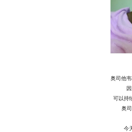
奥司他韦都
因此
可以持续
奥司他
到
今天