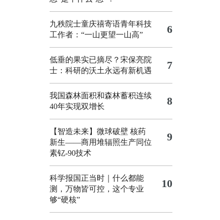
九秩院士童庆禧寄语青年科技
6
工作者：“一山更望一山高”
低垂的果实已摘尽？宋保亮院
7
士：科研的沃土永远有新机遇
我国森林面积和森林蓄积连续
8
40年实现双增长
【智造未来】微球破壁 核药
9
新生——商用堆辐照生产同位
素钇-90技术
科学报国正当时｜什么都能
10
测，万物皆可控，这个专业
够“硬核”