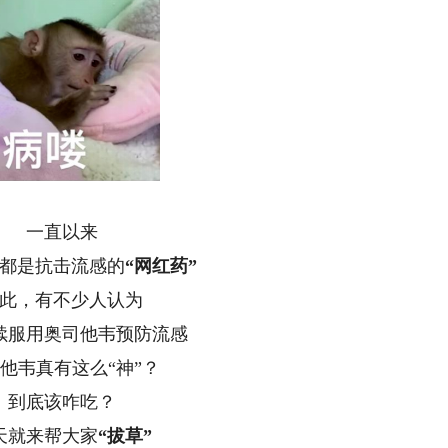
一直以来
是抗击流感的
“网红药”
，有不少人认为
服用奥司他韦预防流感
韦真有这么“神”？
底该咋吃？
就来帮大家
“拔草”