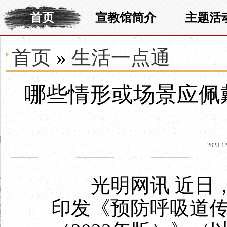
首页
宣教馆简介
主题活
首页
»
生活一点通
哪些情形或场景应佩
2023-12
光明网讯
近日
印发《预防呼吸道