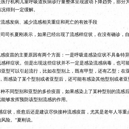
上医疗机构儿童呼吸道疾病诊疗量整体呈现波动下降趋势，部分
情况得到一定缓解。
防流感发病、减少流感相关重症和死亡的有效手段
疫司司长夏刚表示，如果已经出现了流感样症状，在没有确诊，
。
流感疫苗的主要原因有两个方面：一是呼吸道感染症状不具备特
流感样症状。但是出现这些症状并不一定是感染流感病毒，也可
亚型可以引起流行，比如在型别上，既有甲型，还有乙型；在亚
等，而感染了某个型别或者亚型后，还可能有感染其他型别或者亚
多种不同型别和亚型的多价疫苗，如果感染上了某种型别的流感
然能够发挥预防该型别流感的作用。
流感症状，痊愈后还是建议尽快接种流感疫苗，尤其是老年人等重
风险。”夏刚说。