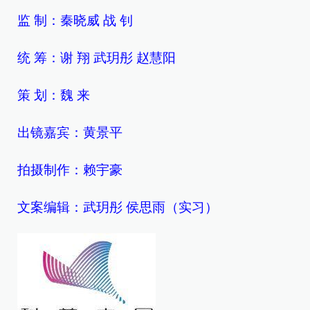
监 制：秦晓威 战 钊
统 筹：谢 翔 武玥彤 赵慧阳
策 划：魏 来
出镜嘉宾：黄景平
拍摄制作：赖宇豪
文案编辑：武玥彤 侯思雨（实习）