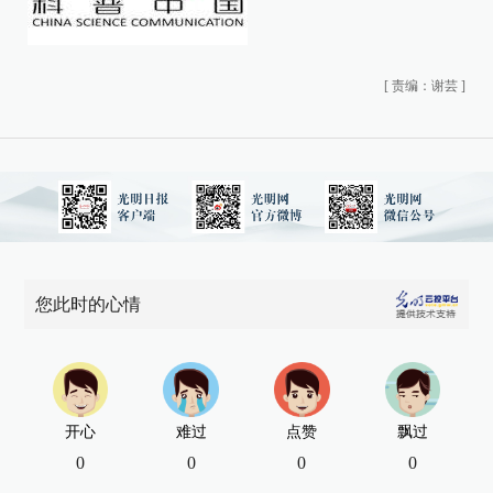
[
责编：谢芸
]
您此时的心情
开心
难过
点赞
飘过
0
0
0
0