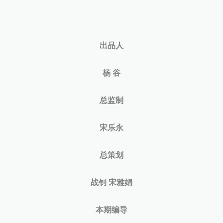
出品人
杨 谷
总监制
宋乐永
总策划
战钊 宋雅娟
本期编导