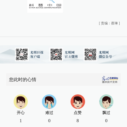
[
责编：蔡琳
]
您此时的心情
开心
难过
点赞
飘过
1
0
8
0