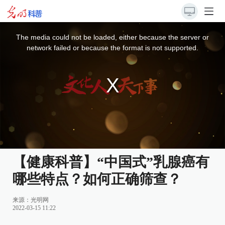
This
is
a
The media could not be loaded, either because the server or
modal
window.
network failed or because the format is not supported.
【健康科普】“中国式”乳腺癌有
哪些特点？如何正确筛查？
来源：
光明网
2022-03-15 11:22