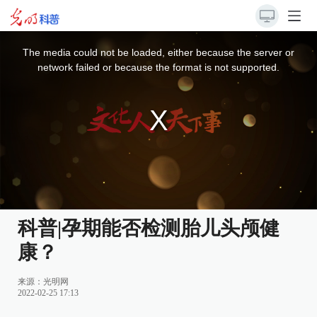
This
is
a
The media could not be loaded, either because the server or
modal
window.
network failed or because the format is not supported.
科普|孕期能否检测胎儿头颅健
康？
来源：
光明网
2022-02-25 17:13