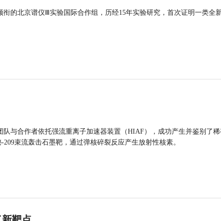
领衔的北京谱仪Ⅲ实验国际合作组，历经15年实验研究，首次证明一类全
团队与合作者依托强流重离子加速器装置（HIAF），成功产生并鉴别了稀
的铋-209束流轰击石墨靶，通过弹核碎裂反应产生放射性核素。
了新靶点