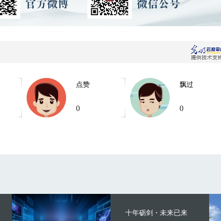
点赞
飘过
0
0
十年砺剑・未来已来