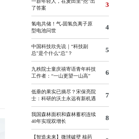
一群年轻人，在麦田里“挖”出
3
了答案
氢电共储！气-固氢负离子原
4
型电池问世
中国科技欣先说｜“科技副
5
总”是个什么“总”？
九秩院士童庆禧寄语青年科技
6
工作者：“一山更望一山高”
低垂的果实已摘尽？宋保亮院
7
士：科研的沃土永远有新机遇
我国森林面积和森林蓄积连续
8
40年实现双增长
【智造未来】微球破壁 核药