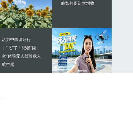
蜂如何促进大增收
活力中国调研行
｜“飞”了！记者“隔
空”体验无人驾驶载人
航空器