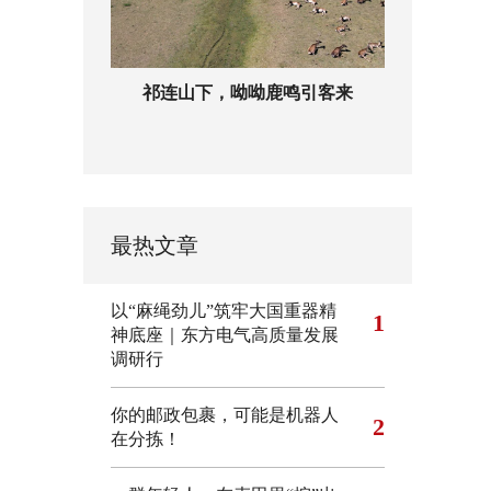
祁连山下，呦呦鹿鸣引客来
最热文章
以“麻绳劲儿”筑牢大国重器精
1
神底座｜东方电气高质量发展
调研行
你的邮政包裹，可能是机器人
2
在分拣！