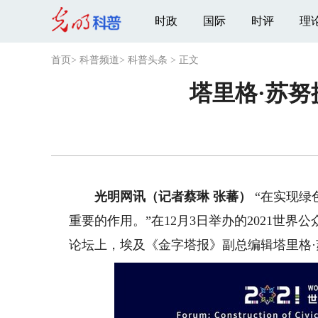
时政
国际
时评
理
首页
>
科普频道
>
科普头条
>
正文
塔里格·苏
光明网讯（记者蔡琳 张蕃）
“在实现绿
重要的作用。”在12月3日举办的2021世
论坛上，埃及《金字塔报》副总编辑塔里格