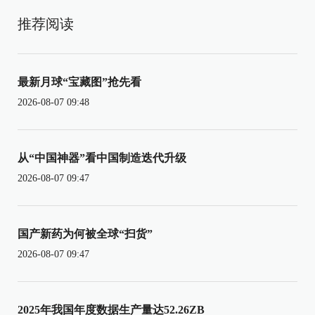
推荐阅读
最新月球“宝藏图”抢先看
2026-08-07 09:48
从“中国神器”看中国制造迭代升级
2026-08-07 09:47
国产新药为何被全球“扫货”
2026-08-07 09:47
2025年我国年度数据生产量达52.26ZB