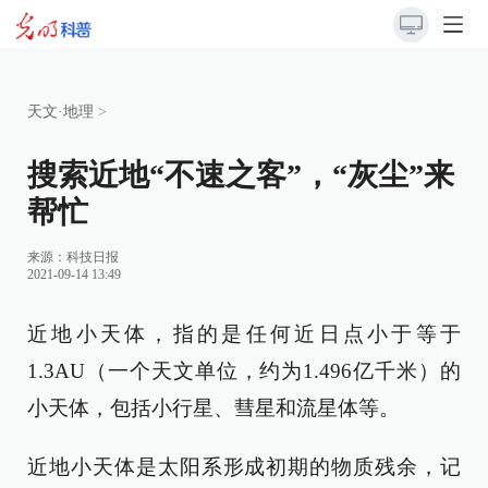
天文·地理
>
搜索近地“不速之客”，“灰尘”来
帮忙
来源：
科技日报
2021-09-14 13:49
近地小天体，指的是任何近日点小于等于
1.3AU（一个天文单位，约为1.496亿千米）的
小天体，包括小行星、彗星和流星体等。
近地小天体是太阳系形成初期的物质残余，记