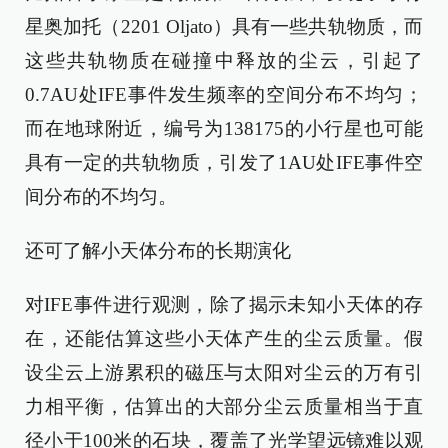
星奥加托（2201 Oljato）具有一些共轨物质，而
这些共轨物质在碰撞中释放的尘云，引起了
0.7AU处IFE事件发生频率的空间分布不均匀；
而在地球附近，编号为138175的小行星也可能
具有一定的共轨物质，引发了1AU处IFE事件空
间分布的不均匀。
还可了解小天体分布的长期演化
对IFE事件进行观测，除了揭示未知小天体的存
在，还能估算这些小天体产生的尘云质量。假
设尘云上游累积的磁压与太阳对尘云的万有引
力相平衡，估算出的大部分尘云质量相当于直
径小于100米的石块，覆盖了光学望远镜难以观