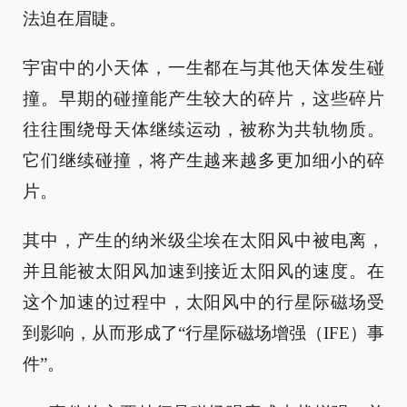
法迫在眉睫。
宇宙中的小天体，一生都在与其他天体发生碰
撞。早期的碰撞能产生较大的碎片，这些碎片
往往围绕母天体继续运动，被称为共轨物质。
它们继续碰撞，将产生越来越多更加细小的碎
片。
其中，产生的纳米级尘埃在太阳风中被电离，
并且能被太阳风加速到接近太阳风的速度。在
这个加速的过程中，太阳风中的行星际磁场受
到影响，从而形成了“行星际磁场增强（IFE）事
件”。