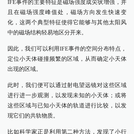
IFE事件的主要特征是磁场强度成尖状增强，并
且在磁场强度峰值处，磁场方向发生快速变
化，这两个典型特征使得它能够与其他太阳风
中的磁场结构轻易地区分开来。
因此，我们可以利用IFE事件的空间分布特点，
定位小天体碰撞频繁的区域，从而确定小天体
出现的区域。
此时，我们便可以通过射电望远镜对这些区域
进行进一步观测，以发现未知的小天体；或将
这些区域与已知小天体的轨道进行比较，以发
现它们的共轨物质。
比如科学家正是利用第二种方法，发现了小行