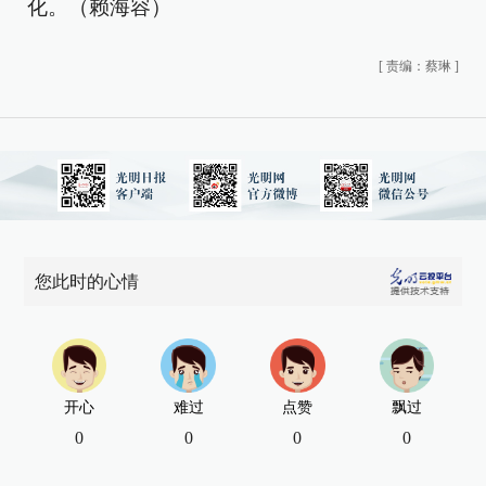
化。（赖海容）
[
责编：蔡琳
]
您此时的心情
开心
难过
点赞
飘过
0
0
0
0