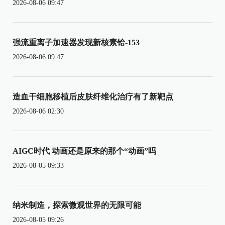
2026-08-06 09:47
强流重离子加速器发现新核素铪-153
2026-08-06 09:47
造血干细胞移植后皮肤纤维化治疗有了新靶点
2026-08-06 02:30
AIGC时代 动画还是原来的那个“动画”吗
2026-08-05 09:33
纳米制造，探索微观世界的无限可能
2026-08-05 09:26