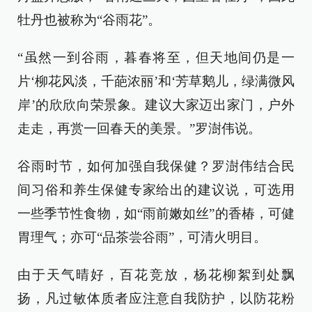
牡丹也被称为“谷雨花”。
“虽然一到谷雨，暮春将至，但天地间仍是一
片‘柳花风淡，千葩浓丽’和‘芳草鹅儿，绿满微风
岸’的欣欣向荣景象。建议大家迈出家门，户外
走走，再赏一回春天的美景。”罗澍伟说。
谷雨时节，如何加强自我保健？罗澍伟结合民
间习俗和养生保健专家给出的建议说，可选用
一些季节性食物，如“雨前嫩如丝”的香椿，可健
胃理气；亦可“品茶尝谷雨”，可清火明目。
由于天气晴好，百花竞放，杨花柳絮到处飘
扬，凡过敏体质者应注意自我防护，以防花粉