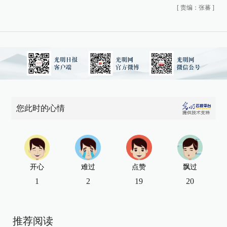
[
责编：张蕃
]
您此时的心情
开心
难过
点赞
飘过
1
2
19
20
推荐阅读