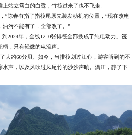
上站立雪白的白鹭，竹筏过来了也不飞走。
”陈春有指了指筏尾原先装发动机的位置，“现在改电
，油污不能有了，全部改了。”
2024年，全线1210张排筏全部换成了纯电动力。筏
舵柄，只有轻微的电流声。
了大约60分贝。如今，当排筏划过江心，游客听到的不
淙水声，以及风吹过凤尾竹的沙沙声响。漓江，静了下