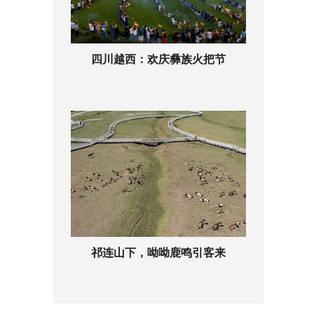
四川越西：欢庆彝族火把节
祁连山下，呦呦鹿鸣引客来