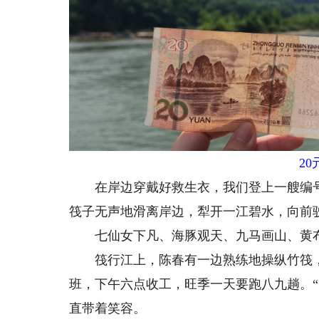
2
在岸边穿戴好救生衣，我们登上一艘编号0
筏子无声地滑离岸边，犁开一江碧水，向前
七仙女下凡、海豚观天、九马画山、黄
筏行江上，陈春有一边熟练地操纵竹筏，
班，下午六点收工，旺季一天要跑八九趟。
直带着笑容。