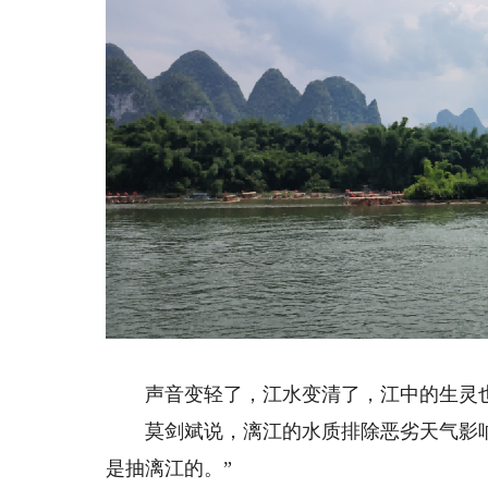
声音变轻了，江水变清了，江中的生灵
莫剑斌说，漓江的水质排除恶劣天气影响
是抽漓江的。”