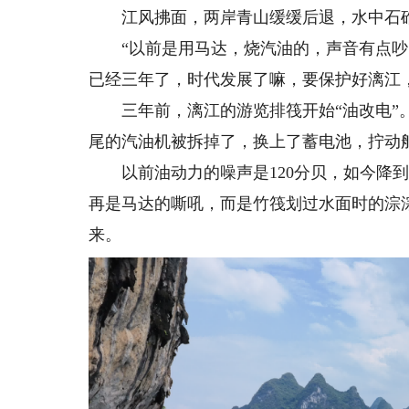
江风拂面，两岸青山缓缓后退，水中石碓
“以前是用马达，烧汽油的，声音有点吵，
已经三年了，时代发展了嘛，要保护好漓江
三年前，漓江的游览排筏开始“油改电”。到
尾的汽油机被拆掉了，换上了蓄电池，拧动
以前油动力的噪声是120分贝，如今降到
再是马达的嘶吼，而是竹筏划过水面时的淙
来。