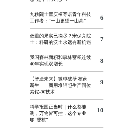
九秩院士童庆禧寄语青年科技
6
工作者：“一山更望一山高”
低垂的果实已摘尽？宋保亮院
7
士：科研的沃土永远有新机遇
我国森林面积和森林蓄积连续
8
40年实现双增长
【智造未来】微球破壁 核药
9
新生——商用堆辐照生产同位
素钇-90技术
科学报国正当时｜什么都能
10
测，万物皆可控，这个专业
够“硬核”