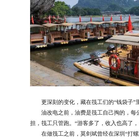
更深刻的变化，藏在筏工们的“钱袋子”
油改电之前，油费是筏工自己掏的，每公
担，筏工只管跑。“游客多了，收入也高了，
在做筏工之前，莫剑斌曾经在深圳“打螺丝