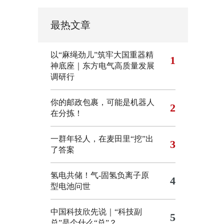
最热文章
以“麻绳劲儿”筑牢大国重器精
1
神底座｜东方电气高质量发展
调研行
你的邮政包裹，可能是机器人
2
在分拣！
一群年轻人，在麦田里“挖”出
3
了答案
氢电共储！气-固氢负离子原
4
型电池问世
中国科技欣先说｜“科技副
5
总”是个什么“总”？