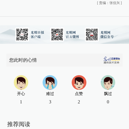
[
责编：张佳兴
]
您此时的心情
开心
难过
点赞
飘过
1
3
2
0
推荐阅读