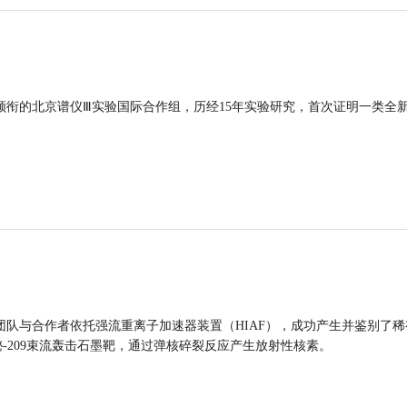
领衔的北京谱仪Ⅲ实验国际合作组，历经15年实验研究，首次证明一类全
团队与合作者依托强流重离子加速器装置（HIAF），成功产生并鉴别了稀
的铋-209束流轰击石墨靶，通过弹核碎裂反应产生放射性核素。