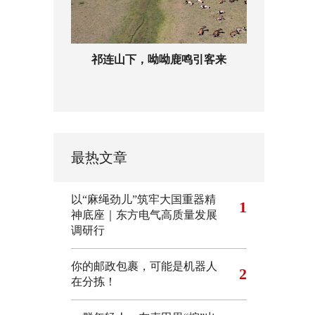
祁连山下，呦呦鹿鸣引客来
最热文章
以“麻绳劲儿”筑牢大国重器精
1
神底座｜东方电气高质量发展
调研行
你的邮政包裹，可能是机器人
2
在分拣！