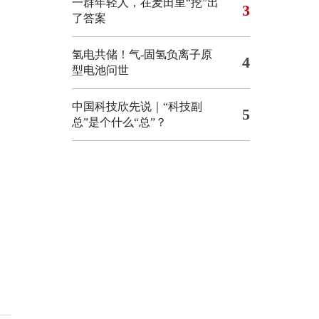
一群年轻人，在麦田里“挖”出
3
了答案
氢电共储！气-固氢负离子原
4
型电池问世
中国科技欣先说｜“科技副
5
总”是个什么“总”？