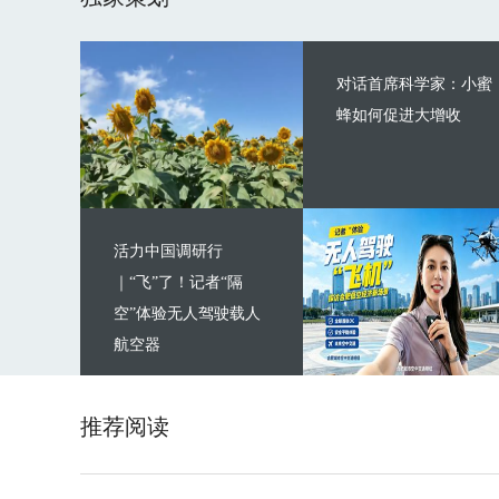
对话首席科学家：小蜜
蜂如何促进大增收
活力中国调研行
｜“飞”了！记者“隔
空”体验无人驾驶载人
航空器
推荐阅读