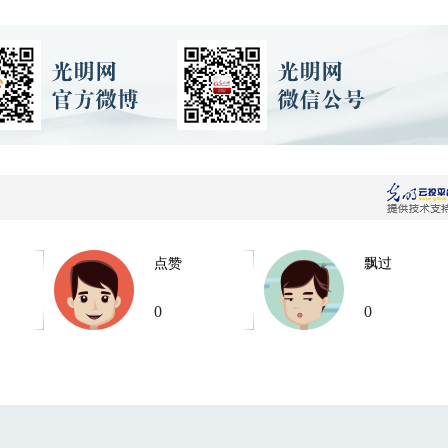
点赞
飘过
0
0