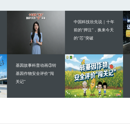
中国科技欣先说｜十年
前的“押注”，换来今天
的“芯”突破
基因故事科普动画③转
基因作物安全评价“闯
关记”