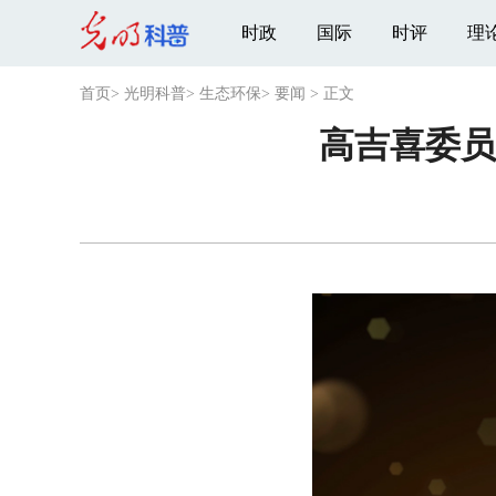
时政
国际
时评
理
首页
>
光明科普
>
生态环保
>
要闻
>
正文
高吉喜委员