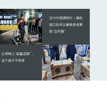
活力中国调研行｜脑机
接口技术让瘫痪患者重
新“迈开腿”
让养蜂人"跑赢花期"，
这个箱子不简单