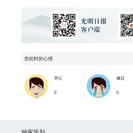
您此时的心情
开心
难过
0
0
独家策划