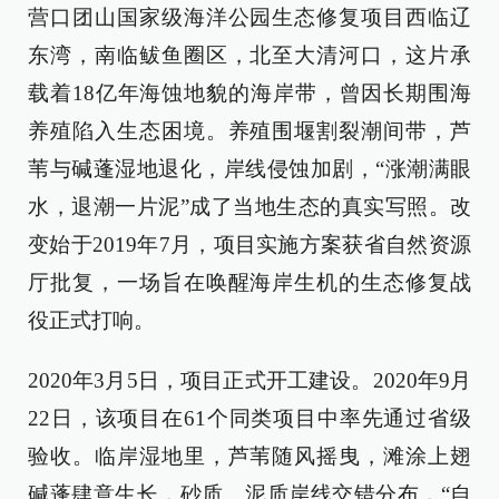
营口团山国家级海洋公园生态修复项目西临辽
东湾，南临鲅鱼圈区，北至大清河口，这片承
载着18亿年海蚀地貌的海岸带，曾因长期围海
养殖陷入生态困境。养殖围堰割裂潮间带，芦
苇与碱蓬湿地退化，岸线侵蚀加剧，“涨潮满眼
水，退潮一片泥”成了当地生态的真实写照。改
变始于2019年7月，项目实施方案获省自然资源
厅批复，一场旨在唤醒海岸生机的生态修复战
役正式打响。
2020年3月5日，项目正式开工建设。2020年9月
22日，该项目在61个同类项目中率先通过省级
验收。临岸湿地里，芦苇随风摇曳，滩涂上翅
碱蓬肆意生长，砂质、泥质岸线交错分布，“自