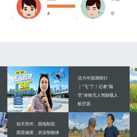
4
0
活力中国调研行
｜“飞”了！记者“隔
空”体验无人驾驶载人
航空器
知天而作、因地制宜、
因苗施策，农业智能体