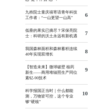
九秩院士童庆禧寄语青年科技
6
工作者：“一山更望一山高”
低垂的果实已摘尽？宋保亮院
7
士：科研的沃土永远有新机遇
我国森林面积和森林蓄积连续
8
40年实现双增长
【智造未来】微球破壁 核药
9
新生——商用堆辐照生产同位
素钇-90技术
科学报国正当时｜什么都能
10
测，万物皆可控，这个专业
够“硬核”