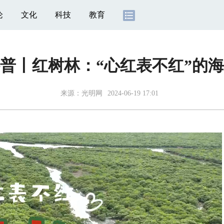
论
文化
科技
教育
普丨红树林：“心红表不红”的
来源：
光明网
2024-06-19 17:01