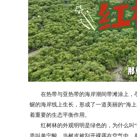
Loaded
:
Unmute
24.40%
在热带与亚热带的海岸潮间带滩涂上，孕
蜒的海岸线上生长，形成了一道美丽的“海
着重要的生态平衡作用。
红树林的外观明明是绿色的，为什么叫“红
质叫单宁酸，当树皮被刮开裸露在空气中，