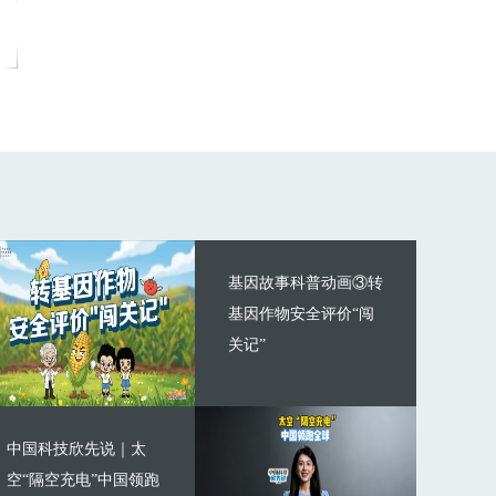
基因故事科普动画③转
基因作物安全评价“闯
关记”
中国科技欣先说｜太
空“隔空充电”中国领跑