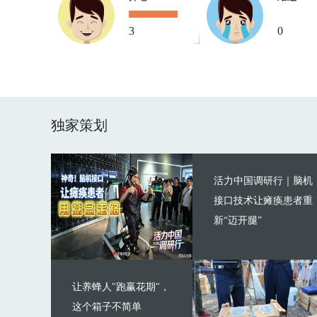
3
0
独家策划
活力中国调研行｜脑机
接口技术让瘫痪患者重
新“迈开腿”
让养蜂人"跑赢花期"，
这个箱子不简单