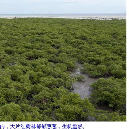
，大片红树林郁郁葱葱，生机盎然。