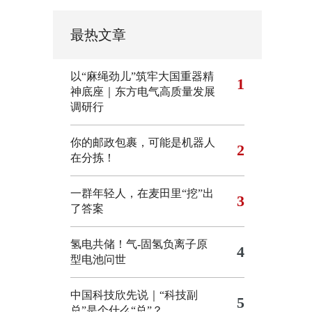
最热文章
以“麻绳劲儿”筑牢大国重器精
1
神底座｜东方电气高质量发展
调研行
你的邮政包裹，可能是机器人
2
在分拣！
一群年轻人，在麦田里“挖”出
3
了答案
氢电共储！气-固氢负离子原
4
型电池问世
中国科技欣先说｜“科技副
5
总”是个什么“总”？