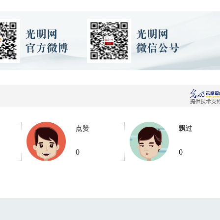
点赞
飘过
0
0