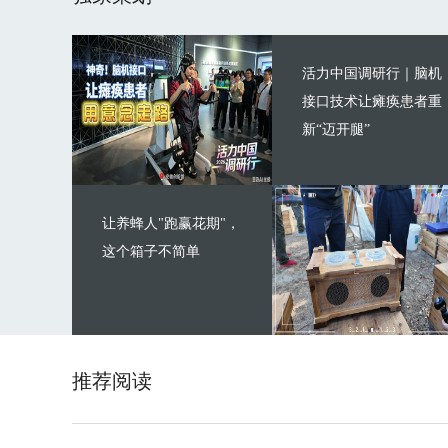
活力中国调研行｜脑机
接口技术让瘫痪患者重
新“迈开腿”
让养蜂人"跑赢花期"，
这个箱子不简单
推荐阅读