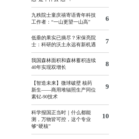
九秩院士童庆禧寄语青年科技
6
工作者：“一山更望一山高”
低垂的果实已摘尽？宋保亮院
7
士：科研的沃土永远有新机遇
我国森林面积和森林蓄积连续
8
40年实现双增长
【智造未来】微球破壁 核药
9
新生——商用堆辐照生产同位
素钇-90技术
科学报国正当时｜什么都能
10
测，万物皆可控，这个专业
够“硬核”