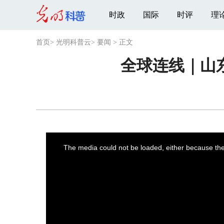
时政
国际
时评
理
首页
>
光明科普云
>
要闻
>
正文
全球连线｜山
This
is
a
The media could not be loaded, either because the 
modal
window.