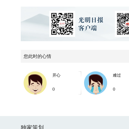
您此时的心情
开心
难过
0
0
独家策划