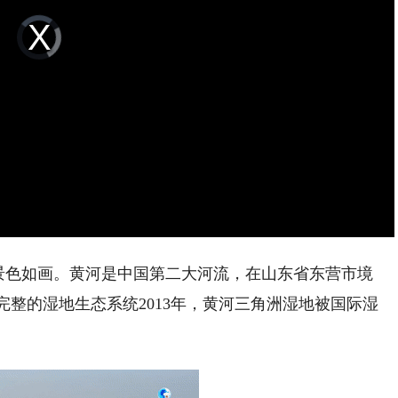
Video
Player
is
loading.
景色如画。黄河是中国第二大河流，在山东省东营市境
整的湿地生态系统2013年，黄河三角洲湿地被国际湿