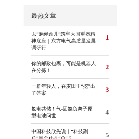
最热文章
以“麻绳劲儿”筑牢大国重器精
1
神底座｜东方电气高质量发展
调研行
你的邮政包裹，可能是机器人
2
在分拣！
一群年轻人，在麦田里“挖”出
3
了答案
氢电共储！气-固氢负离子原
4
型电池问世
中国科技欣先说｜“科技副
5
总”是个什么“总”？