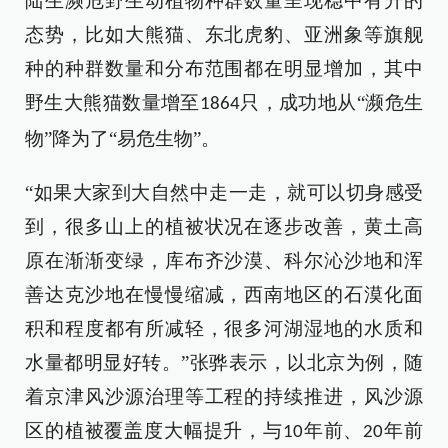
陆生濒危野生动植物种群数量呈现稳中有升的
态势，比如大熊猫、东北虎豹、亚洲象等旗舰
种的种群数量和分布范围都在明显增加，其中
野生大熊猫数量增至
只，成功地从“濒危生
1864
物”降为了“易危生物”。
“
如果大家到大自然中走一走，就可以切身感受
到，很多山上的植被状况在逐步改善，黄土高
原在渐渐变绿，库布齐沙漠、科尔沁沙地和浑
善达克沙地在慢慢缩减，西南地区的石漠化面
积和程度都有所减轻，很多河湖湿地的水质和
水量都明显好转。
”
张骅
表示，
以北京为例，随
着京津风沙源治理等工程的持续推进，风沙源
区的植被覆盖度大幅提升，与
年前、
年前
10
20