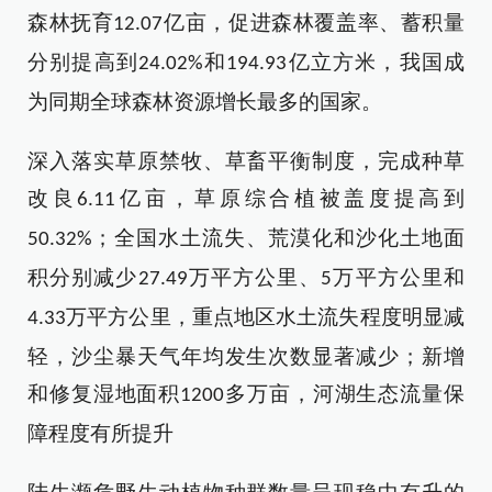
森林抚育
亿亩，促进森林覆盖率、蓄积量
12.07
分别提高到
和
亿立方米，我国成
24.02%
194.93
为同期全球森林资源增长最多的国家
。
深入落实草原禁牧、草畜平衡制度，完成种草
改良
亿亩，草原综合植被盖度提高到
6.11
；全国水土流失、荒漠化和沙化土地面
50.32%
积分别减少
万平方公里、
万平方公里和
27.49
5
万平方公里，重点地区水土流失程度明显减
4.33
轻，沙尘暴天气年均发生次数显著减少；新增
和修复湿地面积
多万亩，河湖生态流量保
1200
障程度有所提升