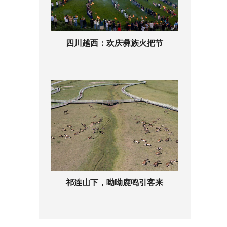
四川越西：欢庆彝族火把节
祁连山下，呦呦鹿鸣引客来