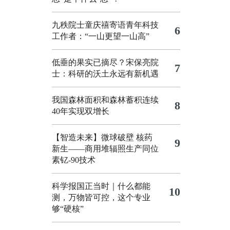
九秩院士童庆禧寄语青年科技
6
工作者：“一山更望一山高”
低垂的果实已摘尽？宋保亮院
7
士：科研的沃土永远有新机遇
我国森林面积和森林蓄积连续
8
40年实现双增长
【智造未来】微球破壁 核药
9
新生——商用堆辐照生产同位
素钇-90技术
科学报国正当时｜什么都能
10
测，万物皆可控，这个专业
够“硬核”