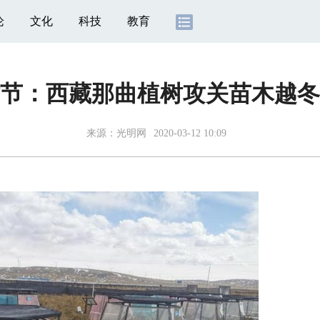
论
文化
科技
教育
节：西藏那曲植树攻关苗木越冬
来源：
光明网
2020-03-12 10:09