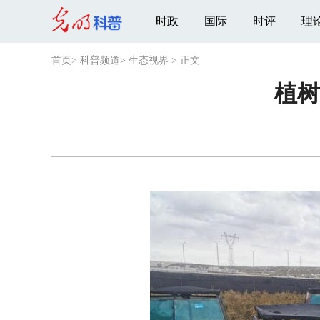
时政
国际
时评
理
首页
>
科普频道
>
生态视界
>
正文
植树