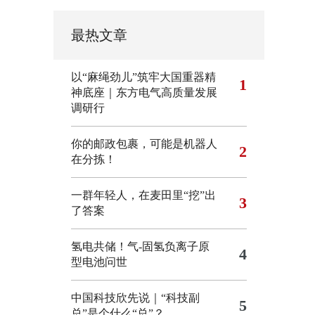
最热文章
以“麻绳劲儿”筑牢大国重器精
1
神底座｜东方电气高质量发展
调研行
你的邮政包裹，可能是机器人
2
在分拣！
一群年轻人，在麦田里“挖”出
3
了答案
氢电共储！气-固氢负离子原
4
型电池问世
中国科技欣先说｜“科技副
5
总”是个什么“总”？