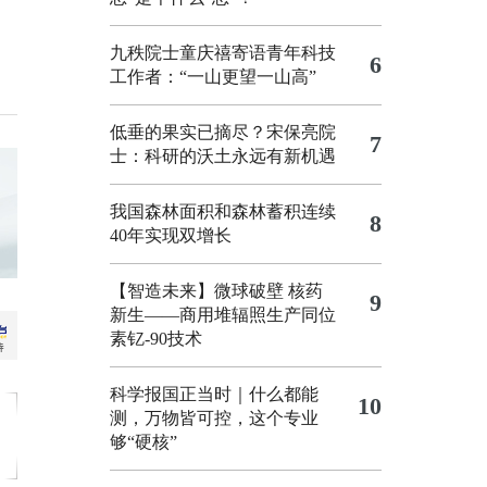
九秩院士童庆禧寄语青年科技
6
工作者：“一山更望一山高”
低垂的果实已摘尽？宋保亮院
7
士：科研的沃土永远有新机遇
我国森林面积和森林蓄积连续
8
40年实现双增长
【智造未来】微球破壁 核药
9
新生——商用堆辐照生产同位
素钇-90技术
科学报国正当时｜什么都能
10
测，万物皆可控，这个专业
够“硬核”