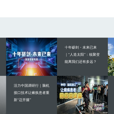
十年砺剑・未来已来
｜“人造太阳”：核聚变
能离我们还有多远？
活力中国调研行｜脑机
接口技术让瘫痪患者重
新“迈开腿”