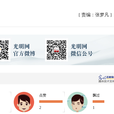
[
责编：张梦凡
]
点赞
飘过
2
1