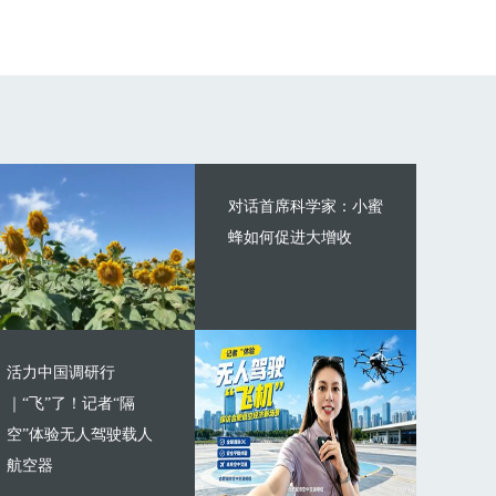
对话首席科学家：小蜜
蜂如何促进大增收
活力中国调研行
｜“飞”了！记者“隔
空”体验无人驾驶载人
航空器