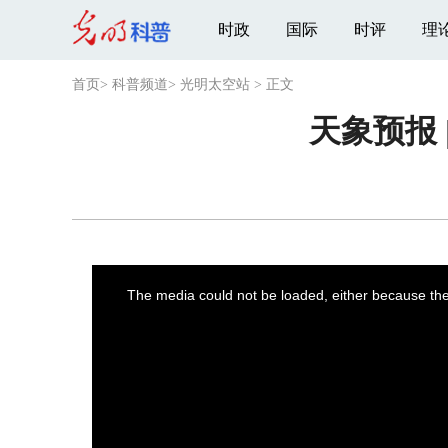
时政
国际
时评
理
首页
>
科普频道
>
光明太空站
>
正文
天象预报 
This
is
a
The media could not be loaded, either because the 
modal
window.