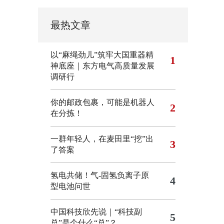
最热文章
以“麻绳劲儿”筑牢大国重器精
1
神底座｜东方电气高质量发展
调研行
你的邮政包裹，可能是机器人
2
在分拣！
一群年轻人，在麦田里“挖”出
3
了答案
氢电共储！气-固氢负离子原
4
型电池问世
中国科技欣先说｜“科技副
5
总”是个什么“总”？