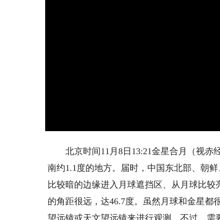
北京时间11月8日13:21金星合月（视赤经
南约1.1度的地方。届时，中国东北部、朝
比较暗的边缘进入月球遮挡区、从月球比较亮
的角距很远，达46.7度。虽然月球和金星
望远镜或天文望远镜来进行观测。不过，需