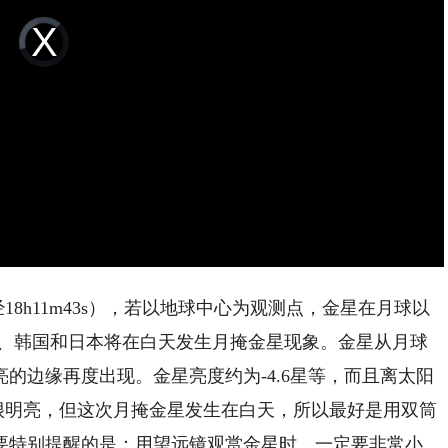
Video
Player
is
loading.
18h11m43s），若以地球中心为观测点，金星在月球以
鲜、韩国和日本将在白天发生月掩金星现象。金星从月球
的边缘再度出现。金星亮度约为-4.6星等，而且离太阳
都很明亮，但这次月掩金星发生在白天，所以最好是用双筒
要特别提醒的是：用望远镜观赏金星时，一定要非常小