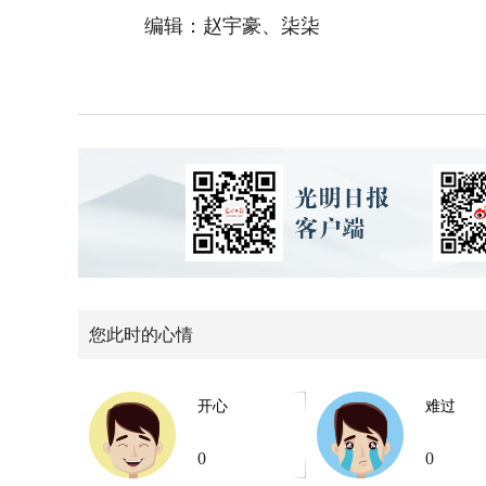
编辑：赵宇豪、柒柒
您此时的心情
开心
难过
0
0