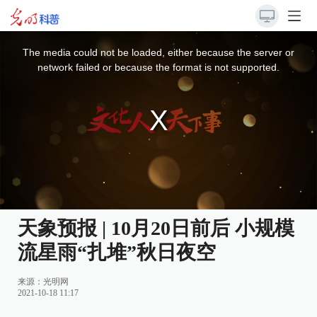
This
is
a
The media could not be loaded, either because the server or
modal
window.
network failed or because the format is not supported.
天象预报 | 10月20日前后 小规模
流星雨“扎堆”秋日夜空
来源：
光明网
2021-10-18 11:17