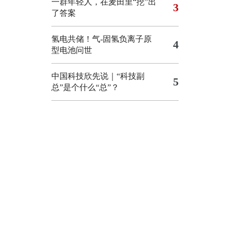
一群年轻人，在麦田里“挖”出
3
了答案
氢电共储！气-固氢负离子原
4
型电池问世
中国科技欣先说｜“科技副
5
总”是个什么“总”？