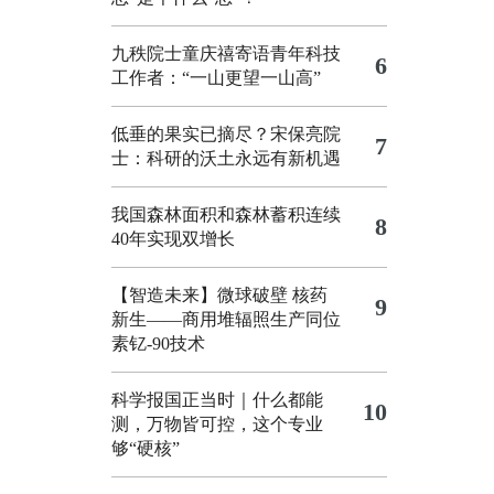
九秩院士童庆禧寄语青年科技
6
工作者：“一山更望一山高”
低垂的果实已摘尽？宋保亮院
7
士：科研的沃土永远有新机遇
我国森林面积和森林蓄积连续
8
40年实现双增长
【智造未来】微球破壁 核药
9
新生——商用堆辐照生产同位
素钇-90技术
科学报国正当时｜什么都能
10
测，万物皆可控，这个专业
够“硬核”