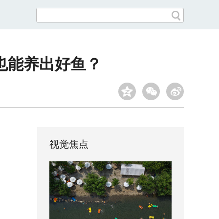
也能养出好鱼？
视觉焦点