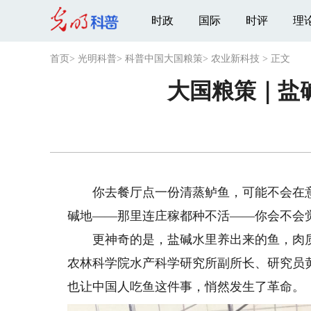
时政
国际
时评
理
首页
>
光明科普
>
科普中国大国粮策
>
农业新科技
>
正文
大国粮策｜盐
你去餐厅点一份清蒸鲈鱼，可能不会在意
碱地——那里连庄稼都种不活——你会不会
更神奇的是，盐碱水里养出来的鱼，肉质
农林科学院水产科学研究所副所长、研究员
也让中国人吃鱼这件事，悄然发生了革命。