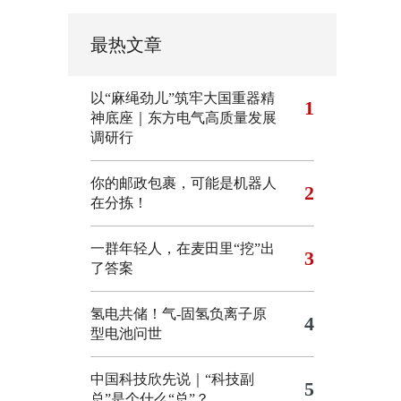
最热文章
以“麻绳劲儿”筑牢大国重器精
1
神底座｜东方电气高质量发展
调研行
你的邮政包裹，可能是机器人
2
在分拣！
一群年轻人，在麦田里“挖”出
3
了答案
氢电共储！气-固氢负离子原
4
型电池问世
中国科技欣先说｜“科技副
5
总”是个什么“总”？