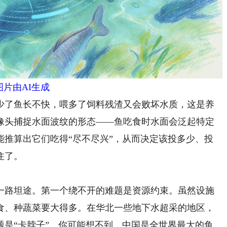
图片由AI生成
了鱼长不快，喂多了饲料残渣又会败坏水质，这是养
像头捕捉水面波纹的形态——鱼吃食时水面会泛起特定
能推算出它们吃得“尽不尽兴”，从而决定该投多少、投
住了。
路坦途。第一个绕不开的难题是资源约束。虽然设施
食、种蔬菜要大得多。在华北一些地下水超采的地区，
题是“卡脖子”。你可能想不到，中国是全世界最大的鱼