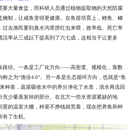
要大量食盐，而科研人员通过植物提取物的天然防腐
盐腌制，让咸鱼变得更健康。在鱼苗培育上，鲤鱼、鲫
，过去渔民要到臭水沟里捞红虫来喂，效率低、死亡率
成活率从三成以下提高到了六七成，这相当于让更多
路径。一条是工厂化方向——高密度、规模化，靠数
之为“渔业4.0”。另一条是生态循环方向，也就是“鱼
出来种菜，蔬菜吸收水中的养分净化了水质，清水再流回
补充少量蒸发掉的部分。在北方一些水资源紧缺的地
闲置的温室大棚，种菜不挣钱就荒着，现在把养鱼和种
新有了生机。