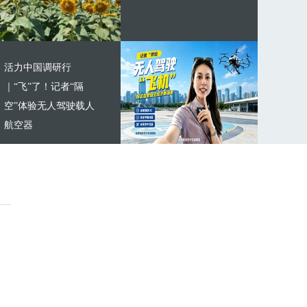
活力中国调研行
｜“飞”了！记者“隔
空”体验无人驾驶载人
航空器