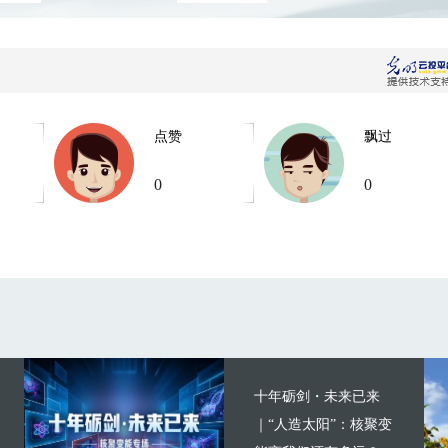
点赞
飘过
0
0
十年砺剑・未来已来
｜“人造太阳”：核聚变