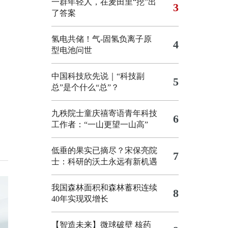
一群年轻人，在麦田里“挖”出
3
了答案
氢电共储！气-固氢负离子原
4
型电池问世
中国科技欣先说｜“科技副
5
总”是个什么“总”？
九秩院士童庆禧寄语青年科技
6
工作者：“一山更望一山高”
低垂的果实已摘尽？宋保亮院
7
士：科研的沃土永远有新机遇
我国森林面积和森林蓄积连续
8
40年实现双增长
【智造未来】微球破壁 核药