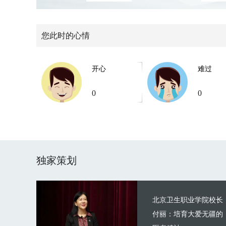
您此时的心情
开心
难过
0
0
独家策划
北京卫生职业学院校长
付丽：培育大爱无疆的