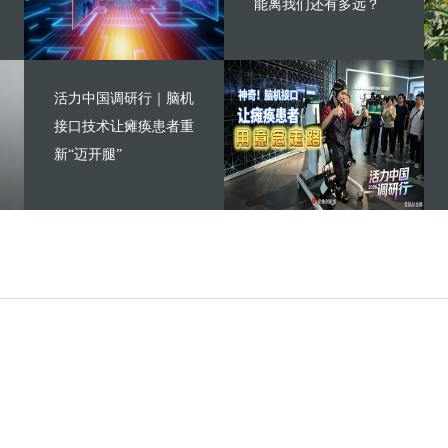
能离我们还有多远？
活力中国调研行｜脑机
接口技术让瘫痪患者重
新“迈开腿”