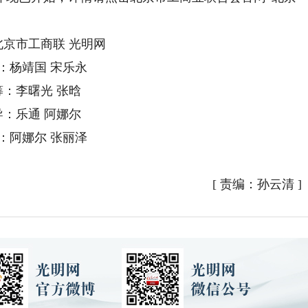
北京市工商联 光明网
：
杨靖国
宋乐永
筹：李曙光 张晗
导：乐通 阿娜尔
：阿娜尔 张丽泽
[
责编：孙云清
]