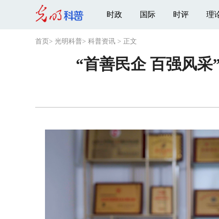
时政
国际
时评
理
首页
>
光明科普
>
科普资讯
>
正文
“首善民企 百强风