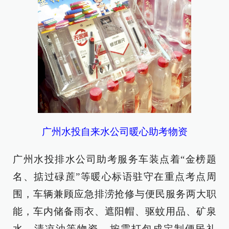
广州水投自来水公司暖心助考物资
广州水投排水公司助考服务车装点着“金榜题
名、掂过碌蔗”等暖心标语驻守在重点考点周
围，车辆兼顾应急排涝抢修与便民服务两大职
能，车内储备雨衣、遮阳帽、驱蚊用品、矿泉
水、清凉油等物资，按需打包成定制便民礼