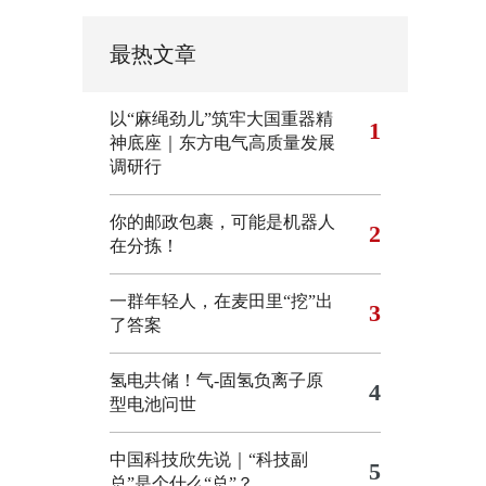
最热文章
以“麻绳劲儿”筑牢大国重器精
1
神底座｜东方电气高质量发展
调研行
你的邮政包裹，可能是机器人
2
在分拣！
一群年轻人，在麦田里“挖”出
3
了答案
氢电共储！气-固氢负离子原
4
型电池问世
中国科技欣先说｜“科技副
5
总”是个什么“总”？