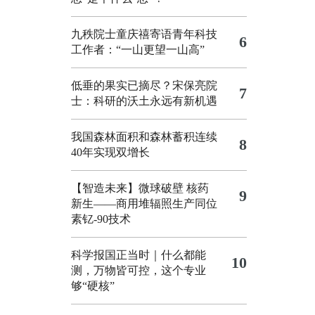
九秩院士童庆禧寄语青年科技
6
工作者：“一山更望一山高”
低垂的果实已摘尽？宋保亮院
7
士：科研的沃土永远有新机遇
我国森林面积和森林蓄积连续
8
40年实现双增长
【智造未来】微球破壁 核药
9
新生——商用堆辐照生产同位
素钇-90技术
科学报国正当时｜什么都能
10
测，万物皆可控，这个专业
够“硬核”