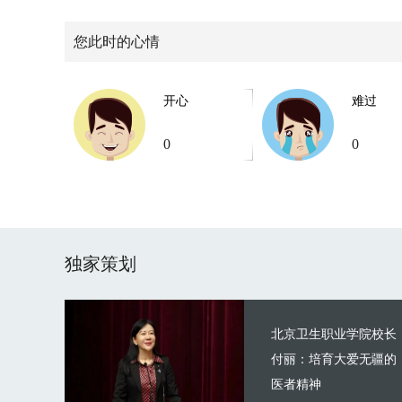
您此时的心情
开心
难过
0
0
独家策划
北京卫生职业学院校长
付丽：培育大爱无疆的
医者精神