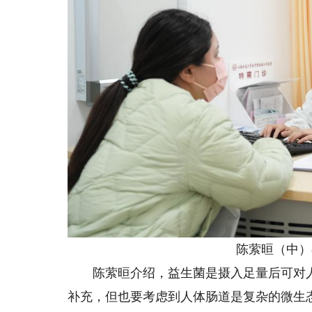
陈萦晅（中）在
陈萦晅介绍，益生菌是摄入足量后可对人
补充，但也要考虑到人体肠道是复杂的微生