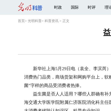
时政
国际
时评
理
首页
>
光明科普
>
科普资讯
>
正文
益
新华社上海5月29日电（袁全、李滨芮）
消费热门品类，商场货架和网购平台上，软
菌”字样的商品受消费者热捧。
益生菌是否人人适用？哪些人群确有补充
海交通大学医学院附属仁济医院消化科主任
大消费者破除认知误区、科普专业知识。