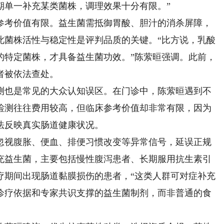
期单一补充某类菌株，调理效果十分有限。”
考价值有限。益生菌需抵御胃酸、胆汁的消杀屏障，
此菌株活性与稳定性是评判品质的关键。“比方说，乳酸
的特定菌株，才具备益生菌功效。”陈萦晅强调。此前，
者被依法查处。
也是常见的大众认知误区。在门诊中，陈萦晅遇到不
检测往往费用较高，但临床参考价值却非常有限，因为
法反映真实肠道健康状况。
视腹胀、便血、排便习惯改变等异常信号，延误正规
充益生菌，主要包括慢性腹泻患者、长期服用抗生素引
疗期间出现肠道黏膜损伤的患者，“这类人群可对症补充
诊疗依据和专家共识支撑的益生菌制剂，而非普通的食