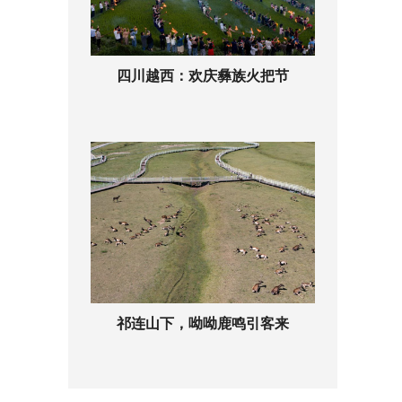
四川越西：欢庆彝族火把节
祁连山下，呦呦鹿鸣引客来