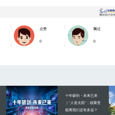
点赞
飘过
0
0
十年砺剑・未来已来
｜“人造太阳”：核聚变
能离我们还有多远？