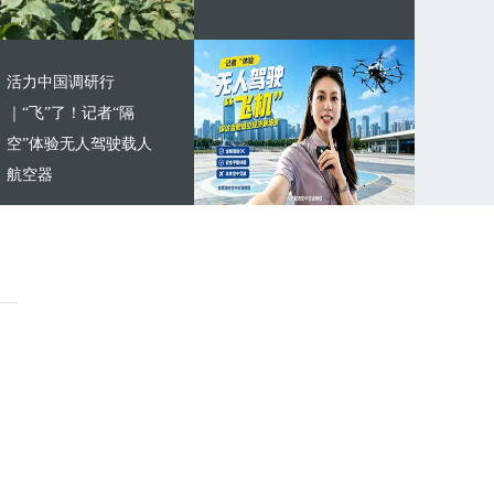
活力中国调研行
｜“飞”了！记者“隔
空”体验无人驾驶载人
航空器