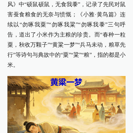
风》中“硕鼠硕鼠，无食我黍”，记录了先民对鼠
害蚕食粮食的无奈与愤慨；《小雅·黄鸟篇》连
续以“勿啄我粟”“勿啄我粱”“勿啄我黍”三句呼
告，道出了小米作为主粮的珍贵。而“春种一粒
粟，秋收万颗子”“黄粱一梦”“兵马未动，粮草先
行”等诗句与典故中的“粟”“粱”“粮”，指的都是小
米。