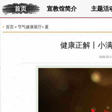
首页
宣教馆简介
主题活
首页
»
节气健康展厅
»
夏
健康正解丨小满
2026-05-2