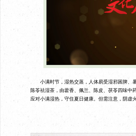
小满时节，湿热交蒸，人体易受湿邪困脾、暑
陈苓祛湿茶，由藿香、佩兰、陈皮、茯苓四味中药
应对小满湿热，守住夏日健康。但需注意，阴虚