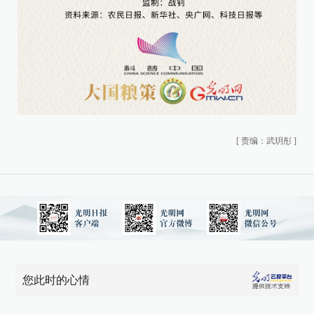
[
责编：武玥彤
]
您此时的心情