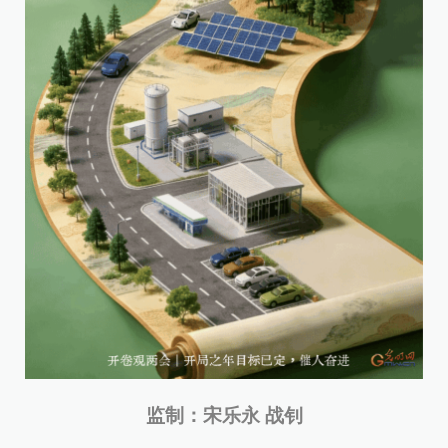
监制：宋乐永 战钊