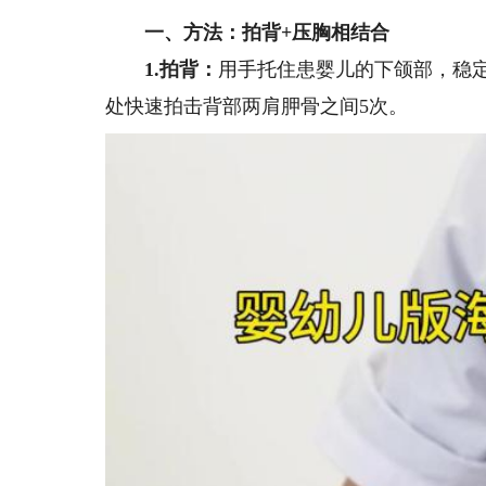
一、方法：拍背+压胸相结合
1.拍背：
用手托住患婴儿的下颌部，稳
处快速拍击背部两肩胛骨之间5次。