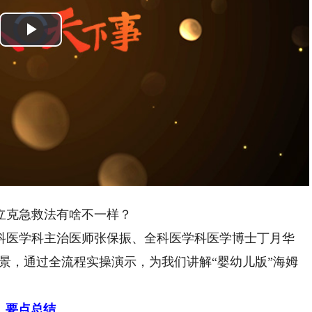
Video
Player
is
Play
loading.
Video
克急救法有啥不一样？
医学科主治医师张保振、全科医学科医学博士丁月华
场景，通过全流程实操演示，为我们讲解“婴幼儿版”海姆
要点总结