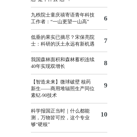
九秩院士童庆禧寄语青年科技
6
工作者：“一山更望一山高”
低垂的果实已摘尽？宋保亮院
7
士：科研的沃土永远有新机遇
我国森林面积和森林蓄积连续
8
40年实现双增长
【智造未来】微球破壁 核药
9
新生——商用堆辐照生产同位
素钇-90技术
科学报国正当时｜什么都能
10
测，万物皆可控，这个专业
够“硬核”