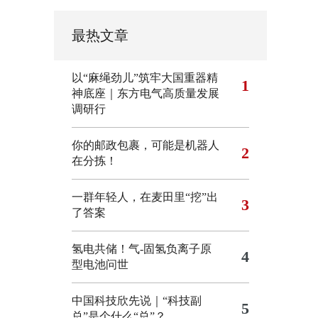
最热文章
以“麻绳劲儿”筑牢大国重器精
1
神底座｜东方电气高质量发展
调研行
你的邮政包裹，可能是机器人
2
在分拣！
一群年轻人，在麦田里“挖”出
3
了答案
氢电共储！气-固氢负离子原
4
型电池问世
中国科技欣先说｜“科技副
5
总”是个什么“总”？