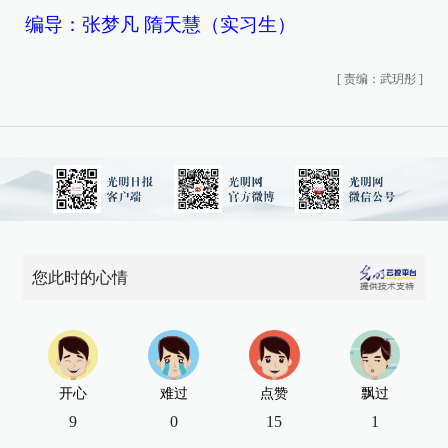
编导：张梦凡 隋天慧（实习生）
[
责编：武玥彤
]
您此时的心情
开心
难过
点赞
飘过
9
0
15
1