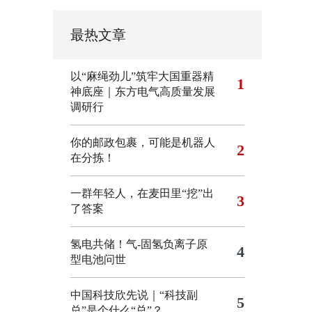
最热文章
以“麻绳劲儿”筑牢大国重器精
1
神底座｜东方电气高质量发展
调研行
你的邮政包裹，可能是机器人
2
在分拣！
一群年轻人，在麦田里“挖”出
3
了答案
氢电共储！气-固氢负离子原
4
型电池问世
中国科技欣先说｜“科技副
5
总”是个什么“总”？