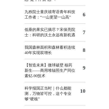
九秩院士童庆禧寄语青年科技
6
工作者：“一山更望一山高”
低垂的果实已摘尽？宋保亮院
7
士：科研的沃土永远有新机遇
我国森林面积和森林蓄积连续
8
40年实现双增长
【智造未来】微球破壁 核药
9
新生——商用堆辐照生产同位
素钇-90技术
科学报国正当时｜什么都能
10
测，万物皆可控，这个专业
够“硬核”