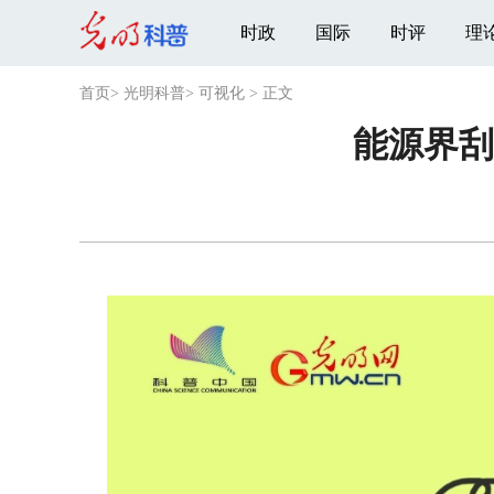
时政
国际
时评
理
首页
>
光明科普
>
可视化
>
正文
能源界刮