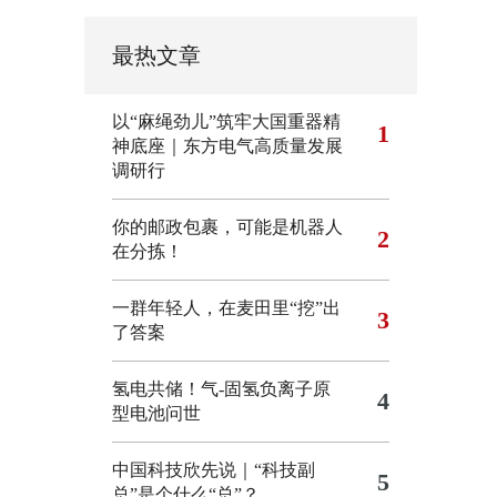
最热文章
以“麻绳劲儿”筑牢大国重器精
1
神底座｜东方电气高质量发展
调研行
你的邮政包裹，可能是机器人
2
在分拣！
一群年轻人，在麦田里“挖”出
3
了答案
氢电共储！气-固氢负离子原
4
型电池问世
中国科技欣先说｜“科技副
5
总”是个什么“总”？