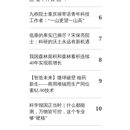
九秩院士童庆禧寄语青年科技
6
工作者：“一山更望一山高”
低垂的果实已摘尽？宋保亮院
7
士：科研的沃土永远有新机遇
我国森林面积和森林蓄积连续
8
40年实现双增长
【智造未来】微球破壁 核药
9
新生——商用堆辐照生产同位
素钇-90技术
科学报国正当时｜什么都能
10
测，万物皆可控，这个专业
够“硬核”