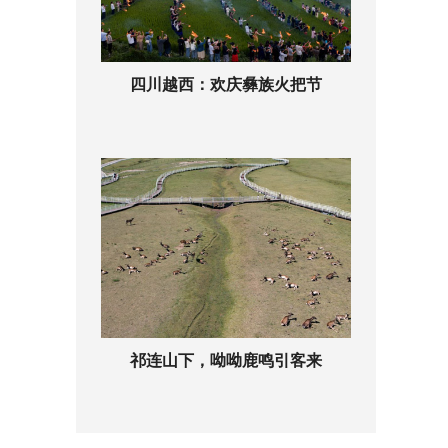
四川越西：欢庆彝族火把节
祁连山下，呦呦鹿鸣引客来