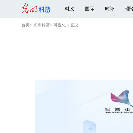
时政
国际
时评
理
首页
>
光明科普
>
可视化
>
正文