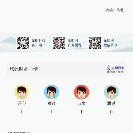
[
责编：蔡琳
]
您此时的心情
开心
难过
点赞
飘过
1
1
1
0