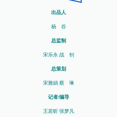
出品人
杨 谷
总监制
宋乐永 战 钊
总策划
宋雅娟 蔡 琳
记者/编导
王若昕 张梦凡