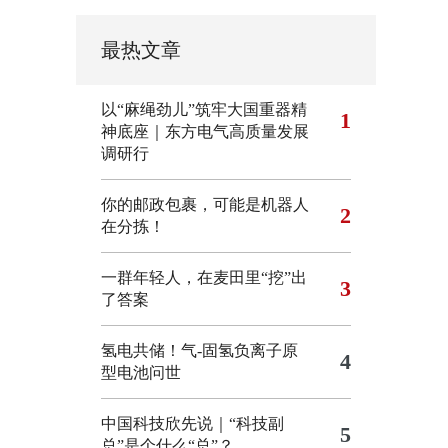
最热文章
以“麻绳劲儿”筑牢大国重器精
1
神底座｜东方电气高质量发展
调研行
你的邮政包裹，可能是机器人
2
在分拣！
一群年轻人，在麦田里“挖”出
3
了答案
氢电共储！气-固氢负离子原
4
型电池问世
中国科技欣先说｜“科技副
5
总”是个什么“总”？