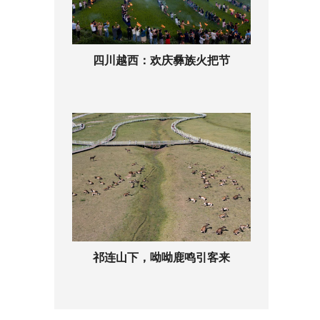
四川越西：欢庆彝族火把节
祁连山下，呦呦鹿鸣引客来