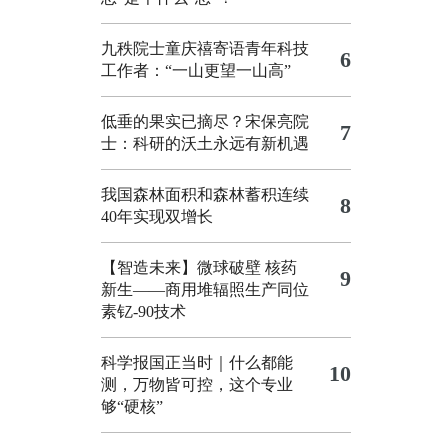
九秩院士童庆禧寄语青年科技
6
工作者：“一山更望一山高”
低垂的果实已摘尽？宋保亮院
7
士：科研的沃土永远有新机遇
我国森林面积和森林蓄积连续
8
40年实现双增长
【智造未来】微球破壁 核药
9
新生——商用堆辐照生产同位
素钇-90技术
科学报国正当时｜什么都能
10
测，万物皆可控，这个专业
够“硬核”