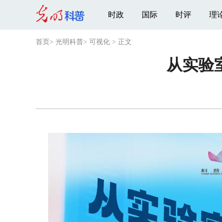
时政
国际
时评
理
首页
>
光明科普
>
可视化
>
正文
从实验