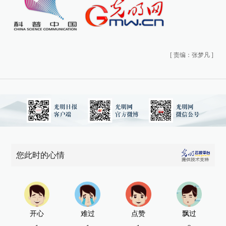
[
责编：张梦凡
]
您此时的心情
开心
难过
点赞
飘过