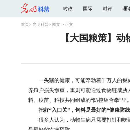
时政
国际
时评
理
首页
>
光明科普
>
图文
>
正文
【大国粮策】动
一头猪的健康，可能牵动着千万人的餐桌安
养殖户损失惨重，重则可能通过食物链威胁人
料、疫苗、科技共同组成的“防控组合拳”里
把好“入口关”，饲料是最好的“健康防线
很多人认为，动物生病只需要打针和吃药
是最好的疾病预防。