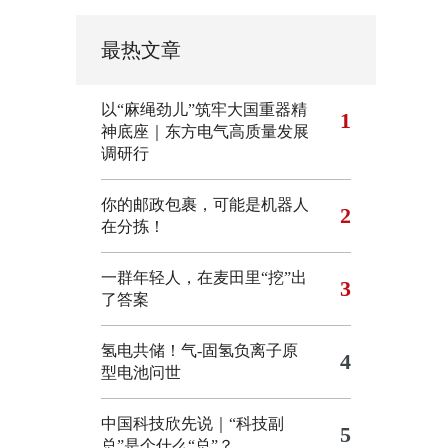
最热文章
以“麻绳劲儿”筑牢大国重器精
1
神底座｜东方电气高质量发展
调研行
你的邮政包裹，可能是机器人
2
在分拣！
一群年轻人，在麦田里“挖”出
3
了答案
氢电共储！气-固氢负离子原
4
型电池问世
中国科技欣先说｜“科技副
5
总”是个什么“总”？