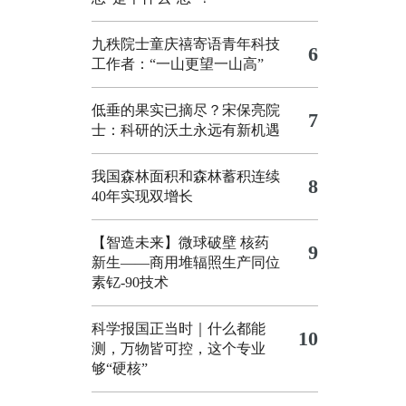
九秩院士童庆禧寄语青年科技
6
工作者：“一山更望一山高”
低垂的果实已摘尽？宋保亮院
7
士：科研的沃土永远有新机遇
我国森林面积和森林蓄积连续
8
40年实现双增长
【智造未来】微球破壁 核药
9
新生——商用堆辐照生产同位
素钇-90技术
科学报国正当时｜什么都能
10
测，万物皆可控，这个专业
够“硬核”