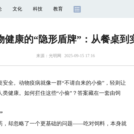
论
文化
科技
教育
物健康的“隐形盾牌”：从餐桌到
来源：
光明网
2025-09-15 17:16
全。动物疫病就像一群“不请自来的小偷”，轻则让
类健康。如何拦住这些“小偷”？答案藏在一套由饲
。
”
，却忽略了一个更基础的问题——吃对饲料，本身就