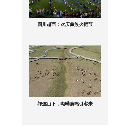
四川越西：欢庆彝族火把节
祁连山下，呦呦鹿鸣引客来