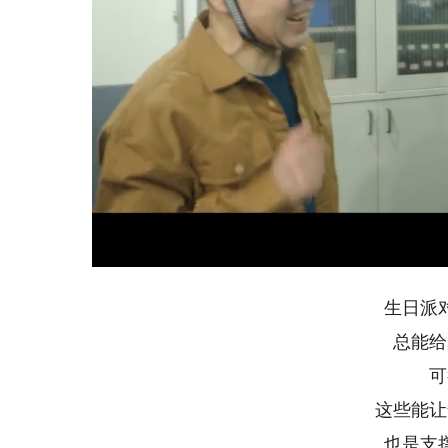
Loaded
:
Unmute
3.66%
生日派
总能给
可
这些能让
也是支