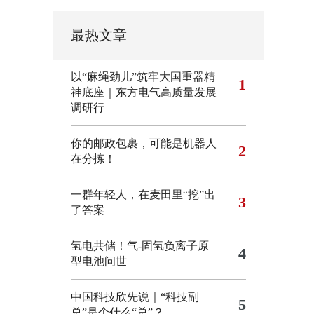
最热文章
以“麻绳劲儿”筑牢大国重器精
1
神底座｜东方电气高质量发展
调研行
你的邮政包裹，可能是机器人
2
在分拣！
一群年轻人，在麦田里“挖”出
3
了答案
氢电共储！气-固氢负离子原
4
型电池问世
中国科技欣先说｜“科技副
5
总”是个什么“总”？