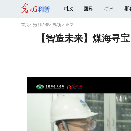
时政
国际
时评
理
首页
>
光明科普
>
视频
>
正文
【智造未来】煤海寻宝