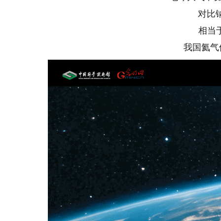
对比钠
相当于
我国氦气