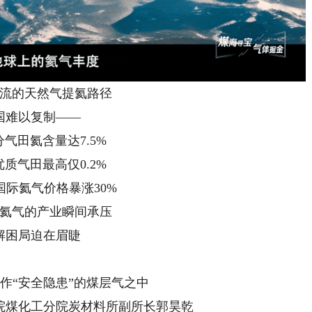
流的天然气提氦路径
国难以复制——
气田氦含量达7.5%
质气田最高仅0.2%
，国际氦气价格暴涨30%
氦气的产业瞬间承压
解困局迫在眉睫
作“安全隐患”的煤层气之中
院煤化工分院炭材料所副所长郭昊乾