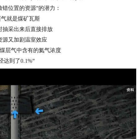
放错位置的资源”的潜力：
层气就是煤矿瓦斯
时抽采出来后直接排放
资源又加剧温室效应
煤层气中含有的氦气浓度
经达到了0.1%”