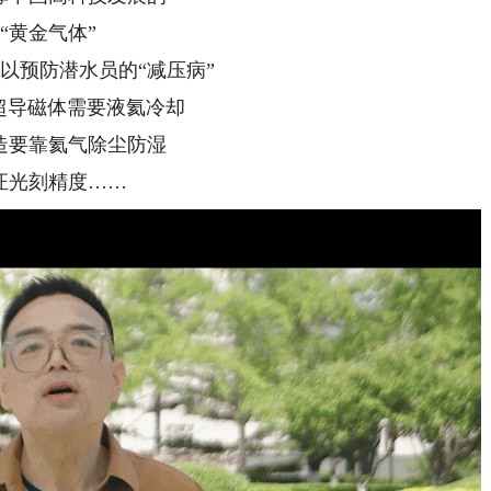
“黄金气体”
以预防潜水员的“减压病”
I超导磁体需要液氦冷却
造要靠氦气除尘防湿
证光刻精度……