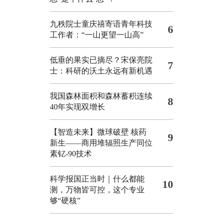
九秩院士童庆禧寄语青年科技
6
工作者：“一山更望一山高”
低垂的果实已摘尽？宋保亮院
7
士：科研的沃土永远有新机遇
我国森林面积和森林蓄积连续
8
40年实现双增长
【智造未来】微球破壁 核药
9
新生——商用堆辐照生产同位
素钇-90技术
科学报国正当时｜什么都能
10
测，万物皆可控，这个专业
够“硬核”