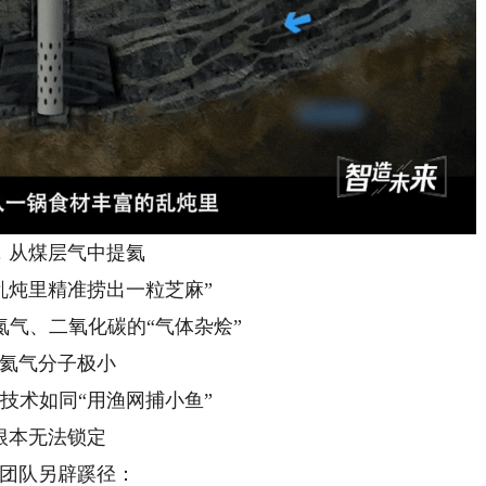
，从煤层气中提氦
乱炖里精准捞出一粒芝麻”
氮气、二氧化碳的“气体杂烩”
氦气分子极小
技术如同“用渔网捕小鱼”
根本无法锁定
团队另辟蹊径：