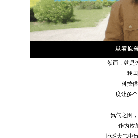
然而，就是
我国
科技供
一度让多个
氦气之困，
作为放
地球大气中氦气