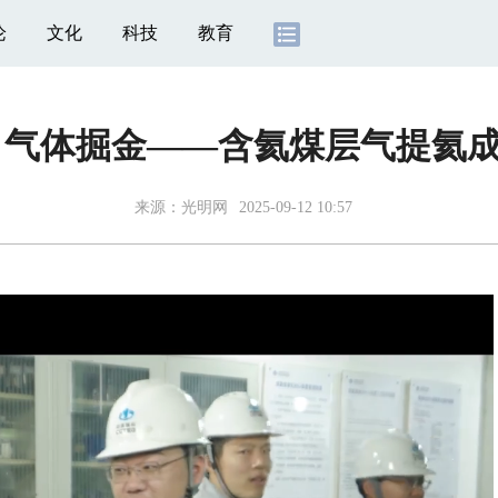
论
文化
科技
教育
 气体掘金——含氦煤层气提氦
来源：
光明网
2025-09-12 10:57