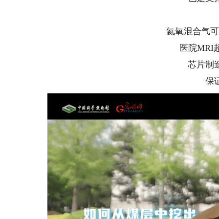
氦氧混合气可
医院MR
芯片制
保