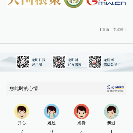
[
责编：李欣哲
]
您此时的心情
开心
难过
点赞
飘过
2
0
3
1