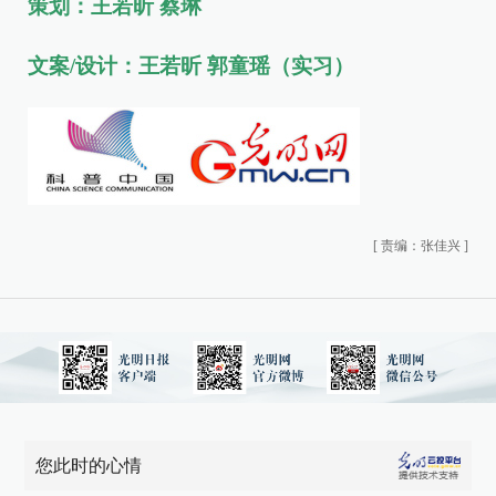
策划：王若昕 蔡琳
文案/设计：王若昕 郭童瑶（实习）
[
责编：张佳兴
]
您此时的心情