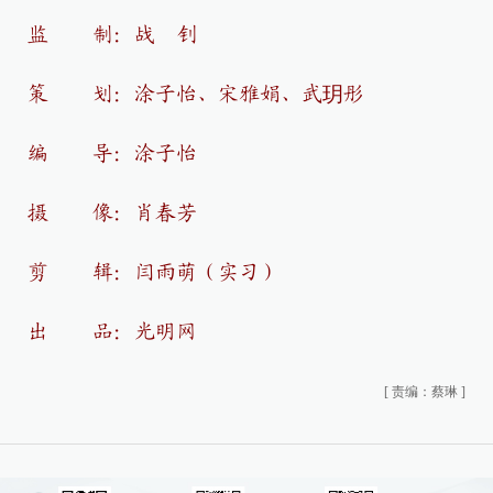
监 制：战 钊
策 划：涂子怡、宋雅娟、武玥彤
编 导：涂子怡
摄 像：肖春芳
剪 辑：闫雨萌（实习）
出 品：光明网
[
责编：蔡琳
]