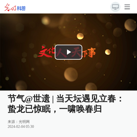
Play
Video
节气@世遗 | 当天坛遇见立春：
蛰龙已惊眠，一啸唤春归
来源：
光明网
2024-02-04 05:30