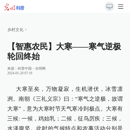
乡村文化
>
【智惠农民】大寒——寒气逆极
轮回终始
来源：科普中国－光明网
2024-01-20 07:19
大寒至矣，万物凝寂，生机潜伏，冰雪凛
冽。南朝《三礼义宗》曰：“寒气之逆极，故谓
大寒”，意为大寒时节天气寒冷到极点。大寒有
三候: 一候，鸡始乳；二候，征鸟厉疾；三候，
水泽腹坚。此时的气候特点和农事活动分别是