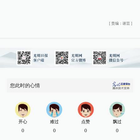
[
责编：谢芸
]
您此时的心情
开心
难过
点赞
飘过
0
0
0
0