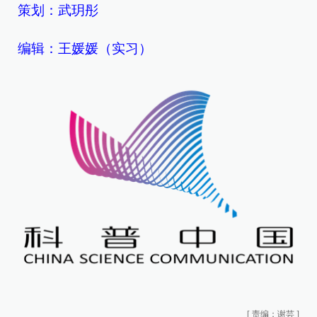
策划：武玥彤
编辑：王媛媛（实习）
[
责编：谢芸
]