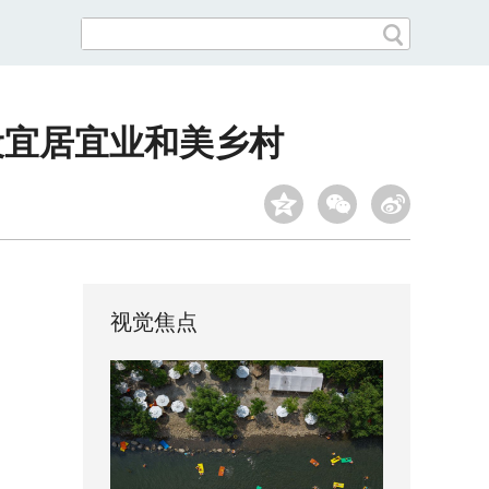
设宜居宜业和美乡村
视觉焦点