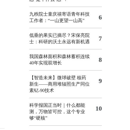
九秩院士童庆禧寄语青年科技
6
工作者：“一山更望一山高”
低垂的果实已摘尽？宋保亮院
7
士：科研的沃土永远有新机遇
我国森林面积和森林蓄积连续
8
40年实现双增长
【智造未来】微球破壁 核药
9
新生——商用堆辐照生产同位
素钇-90技术
科学报国正当时｜什么都能
10
测，万物皆可控，这个专业
够“硬核”