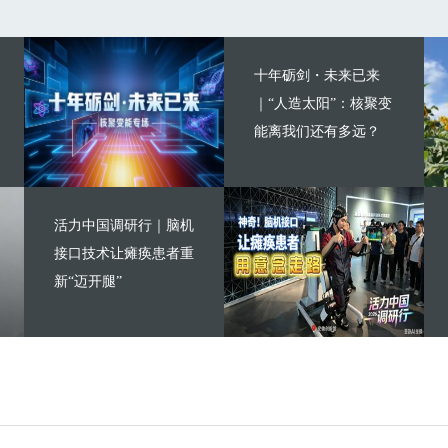
十年砺剑・未来已来
｜“人造太阳”：核聚变
能离我们还有多远？
活力中国调研行｜脑机
接口技术让瘫痪患者重
新“迈开腿”