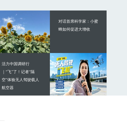
对话首席科学家：小蜜
蜂如何促进大增收
活力中国调研行
｜“飞”了！记者“隔
空”体验无人驾驶载人
航空器