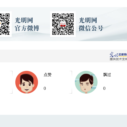
点赞
飘过
0
0