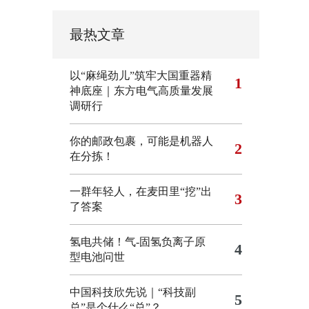
最热文章
以“麻绳劲儿”筑牢大国重器精
1
神底座｜东方电气高质量发展
调研行
你的邮政包裹，可能是机器人
2
在分拣！
一群年轻人，在麦田里“挖”出
3
了答案
氢电共储！气-固氢负离子原
4
型电池问世
中国科技欣先说｜“科技副
5
总”是个什么“总”？