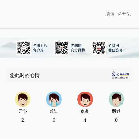
[
责编：涂子怡
]
您此时的心情
开心
难过
点赞
飘过
2
0
4
0