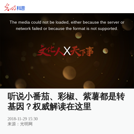
This
is
a
The media could not be loaded, either because the server or
modal
window.
network failed or because the format is not supported.
听说小番茄、彩椒、紫薯都是转
基因？权威解读在这里
2018-11-29 15:30
来源：
光明网